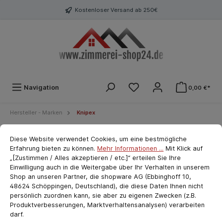
Kostenloser Versand ab 250€
Navigation
0,00 €*
Hersteller - Marken
Knipex
Cookie-Voreinstellungen
cookie.messageTextPage
Diese Website verwendet Cookies, um eine bestmögliche
KNIPEX 00 20 01 V15 Zangen-
Erfahrung bieten zu können.
Mehr Informationen ...
Mit Klick auf
Set in Schaumstoffeinlage 4-
„[Zustimmen / Alles akzeptieren / etc.]“ erteilen Sie Ihre
Einwilligung auch in die Weitergabe über Ihr Verhalten in unserem
teilig
Shop an unseren Partner, die shopware AG (Ebbinghoff 10,
48624 Schöppingen, Deutschland), die diese Daten Ihnen nicht
persönlich zuordnen kann, sie aber zu eigenen Zwecken (z.B.
Produktverbesserungen, Marktverhaltensanalysen) verarbeiten
darf.