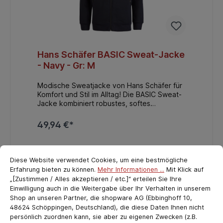
Hans Schäfer BASIC Sweat-Jacke
- Navy - Gr: M
Modische Sweatjacke von Hans Schäfer für
Komfort und Stil im Alltag! Die BASIC Sweat-
Jacke kombiniert robustes, softes
Sweatmaterial außen mit kuscheligem
Fleece innen. Ihr taillierter Schnitt und die
49,94 €*
herabfallenden Schultern setzen modische
Akzente, während die Stickerei für einen
In den Warenkorb
hochwertigen Look sorgt. Die perfekte
Cookie-Voreinstellungen
cookie.messageTextPage
Mischung aus Komfort, Funktionalität und Stil
Diese Website verwendet Cookies, um eine bestmögliche
– ideal für jeden Tag!
Erfahrung bieten zu können.
Mehr Informationen ...
Mit Klick auf
„[Zustimmen / Alles akzeptieren / etc.]“ erteilen Sie Ihre
Einwilligung auch in die Weitergabe über Ihr Verhalten in unserem
Shop an unseren Partner, die shopware AG (Ebbinghoff 10,
48624 Schöppingen, Deutschland), die diese Daten Ihnen nicht
persönlich zuordnen kann, sie aber zu eigenen Zwecken (z.B.